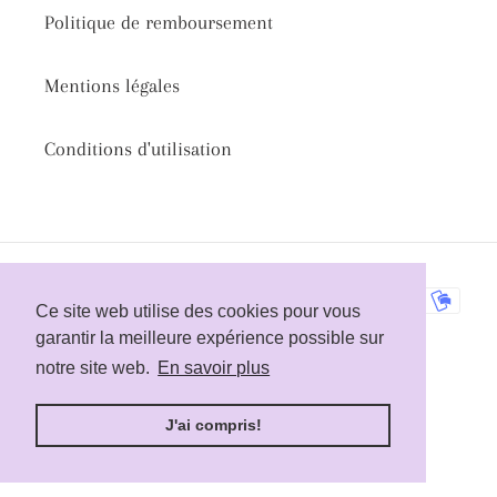
Politique de remboursement
Mentions légales
Conditions d'utilisation
Moyens
Ce site web utilise des cookies pour vous
Ce site web utilise des cookies pour vous
de
garantir la meilleure expérience possible sur
garantir la meilleure expérience possible sur
paiement
notre site web.
notre site web.
En savoir plus
En savoir plus
© 2026,
L'ATELIER PICCOLO
J'ai compris!
J'ai compris!